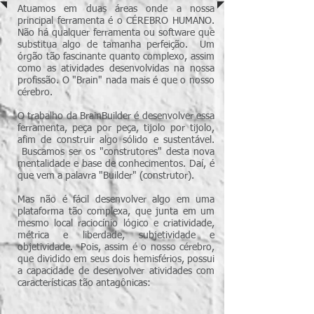
Atuamos em duas áreas onde a nossa
principal ferramenta é o CÉREBRO HUMANO.
Não há qualquer ferramenta ou software que
substitua algo de tamanha perfeição. Um
órgão tão fascinante quanto complexo, assim
como as atividades desenvolvidas na nossa
profissão. O "Brain" nada mais é que o nosso
cérebro.
O trabalho da BrainBuilder é desenvolver essa
ferramenta, peça por peça, tijolo por tijolo,
afim de construir algo sólido e sustentável.
Buscamos ser os "construtores" desta nova
mentalidade e base de conhecimentos. Daí, é
que vem a palavra "Builder" (construtor).
Mas não é fácil desenvolver algo em uma
plataforma tão complexa, que junta em um
mesmo local raciocínio lógico e criatividade,
métrica e liberdade, subjetividade e
objetividade. Pois, assim é o nosso cérebro,
que dividido em seus dois hemisférios, possui
a capacidade de desenvolver atividades com
características tão antagônicas: