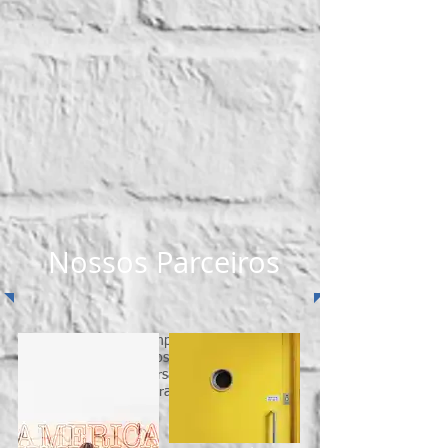
Nossos Parceiros
Temos parceria com empresas projetistas e
profissionais autônomos que realizando
projetos nas mais diversas áreas da
engenharia e arquitetura.