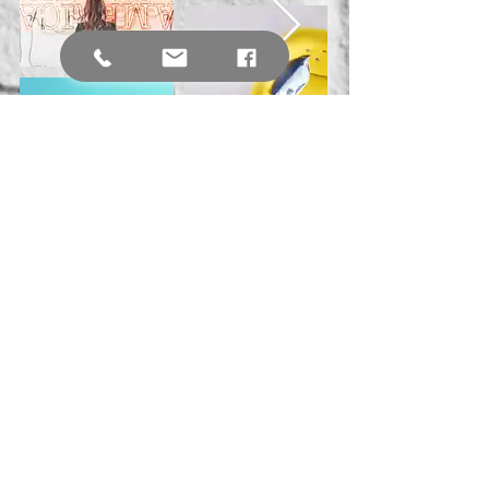
Nossos Clientes
Somos uma empresa voltada para área de
educação técnica profissional e consultoria
técnica, nas diversas áreas da engenharia e
arquitetura. Temos em nosso DNA as
características inovadoras e antenadas da
nova geração, mas com a solidez dos
conhecimentos adquiridos por anos, pelo seu
idealizador e parceiros.
Na área educacional, visamos levar
conhecimento teórico e prático aos nossos