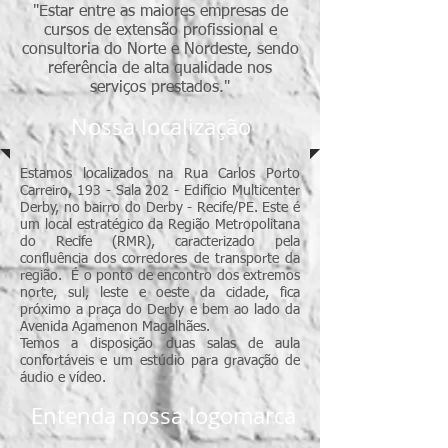
"Estar entre as maiores empresas de
cursos de extensão profissional e
consultoria do Norte e Nordeste, sendo
referência de alta qualidade nos
serviços prestados."
Nossa localização
Estamos localizados na Rua Carlos Porto
Carreiro, 193 - Sala 202 - Edifício Multicenter
Derby, no bairro do Derby - Recife/PE. Este é
um local estratégico da Região Metropolitana
do Recife (RMR), caracterizado pela
confluência dos corredores de transporte da
região. É o ponto de encontro dos extremos
norte, sul, leste e oeste da cidade, fica
próximo a praça do Derby e bem ao lado da
Avenida Agamenon Magalhães.
Temos a disposição duas salas de aula
confortáveis e um estúdio para gravação de
áudio e vídeo.
Entenda nossa logomarca